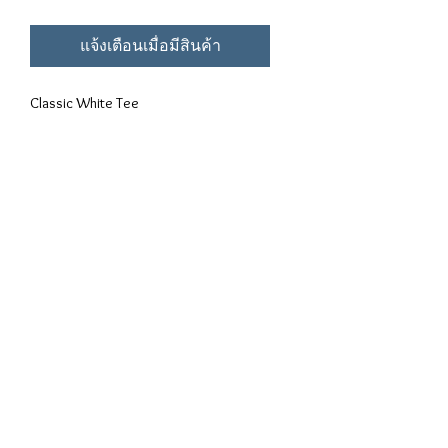
แจ้งเตือนเมื่อมีสินค้า
Classic White Tee
WE HIGHER SERIES
A/W 2018.
Specification:
65% Cotton, 35% Polyester
เงื่อนไข
การใช้
Privacy Policy
คู่มือ
การปรับ
งาน
ขนาด
© 2026 SHANGHOOD™ BY HAUTE PURSUIT PTE LTD